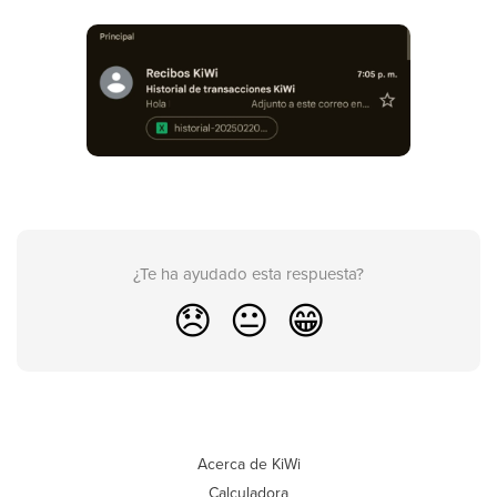
¿Te ha ayudado esta respuesta?
😞
😐
😁
Acerca de KiWi
Calculadora