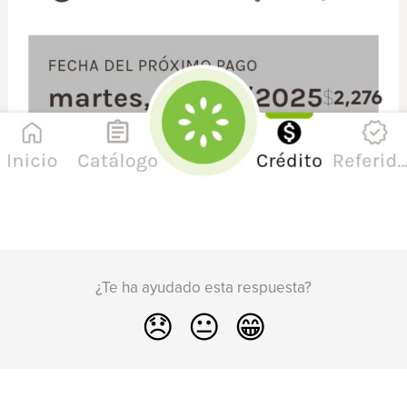
¿Te ha ayudado esta respuesta?
😞
😐
😁